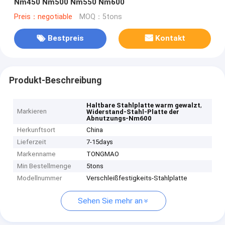
Nm450 Nm500 Nm550 Nm600
Preis：negotiable
MOQ：5tons
Bestpreis
Kontakt
Produkt-Beschreibung
,
Haltbare Stahlplatte warm gewalzt
Markieren
Widerstand-Stahl-Platte der
Abnutzungs-Nm600
Herkunftsort
China
Lieferzeit
7-15days
Markenname
TONGMAO
Min Bestellmenge
5tons
Modellnummer
Verschleißfestigkeits-Stahlplatte
Sehen Sie mehr an