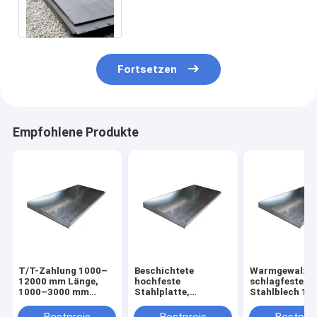
Nm450 Nm500 Nm550 Nm600
Fortsetzen
Empfohlene Produkte
T/T-Zahlung 1000–
Beschichtete
Warmgewalzt
12000 mm Länge,
hochfeste
schlagfestes
1000–3000 mm
Stahlplatte,
Stahlblech 10
Breite,
chemikalienbeständig,
12000 mm 1 T
chemikalienbeständige
1000–3000 mm
Mindestbestel